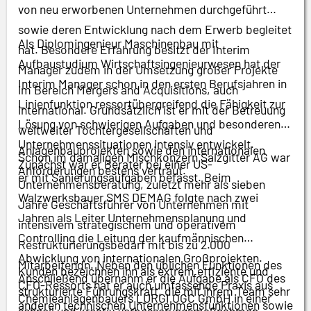
von neu erworbenen Unternehmen durchgeführt
sowie deren Entwicklung nach dem Erwerb begleitet
Als Diplomingenieur Maschinenbau mit
hat. Besondere Erfahrung besitzt der Interim
Aufbaustudium Wirtschaftsingenieurwesen hat der
Manager zudem in der Umsetzung großer Projekte
Interim Manager schon in den ersten Berufsjahren in
im Bereich Mergers and Acquisitions, auch
Linienfunktion ressortübergreifend die Fähigkeit zur
international. Grundsätzlich ist er mit der Betreuung
Lösung von schwierigen Aufgaben und besonderen
weltweiter Tochtergesellschaften und
Unternehmenssituationen intensiv entwickelt.
Anlagenbauprojekten sowie den internationalen
Schon im damaligen Mischkonzern Salzgitter AG war
Zunächst war er Berater bei einer US-
Anforderungen bestens vertraut.
er mit Sanierungsaufgaben befasst. Beim
Unternehmensberatung, zuletzt mehr als sieben
Walzwerksbauer SMS DEMAG folgte nach zwei
Jahre Geschäftsführer von Unternehmen mit
Jahren als Leiter Unternehmensplanung und
intensivem strategischem und operativem
Controlling die Leitung der kaufmännischen
Restrukturierungsbedarf mit bis zu 2.000
Abwicklung von internationalen Großprojekten.
Mitarbeitendn. Neben den üblichen Funktionen des
Kunden bezeichnen ihn als extrem effiziente und
Anschließend übernahm er die Aufgabe als CFO des
CFO-Ressorts hat er auch umfassende Praxis aus
strukturierte Führungskraft, die mit ihrem Team sehr
Chemieanlagenbauers LURGI OGC GmbH in einer
anderen technischen Unternehmensfunktionen sowie
schnell und kreativ Verbesserungsmaßnahmen