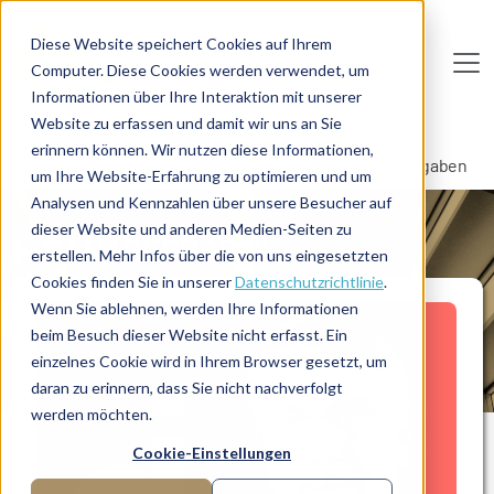
Direkt zum Inhalt
Diese Website speichert Cookies auf Ihrem
Computer. Diese Cookies werden verwendet, um
De
u
tsc
he
I
n
te
rim
AG
Informationen über Ihre Interaktion mit unserer
Website zu erfassen und damit wir uns an Sie
Home
Manager-Übersicht
erinnern können. Wir nutzen diese Informationen,
Business Executive als Spezialist für schwierige Aufgaben
um Ihre Website-Erfahrung zu optimieren und um
Analysen und Kennzahlen über unsere Besucher auf
dieser Website und anderen Medien-Seiten zu
MANAGERPROFIL
erstellen. Mehr Infos über die von uns eingesetzten
Cookies finden Sie in unserer
Datenschutzrichtlinie
.
Wenn Sie ablehnen, werden Ihre Informationen
beim Besuch dieser Website nicht erfasst. Ein
einzelnes Cookie wird in Ihrem Browser gesetzt, um
daran zu erinnern, dass Sie nicht nachverfolgt
werden möchten.
Cookie-Einstellungen