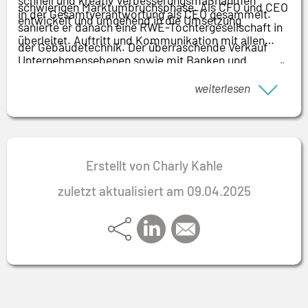
schwierigen Marktumbruchsphase. Als CFO und CEO
in der Gesamtverantwortung als CEO gesammelt.
entwickelt und umgehend in die Umsetzung
sanierte er danach eine RWE-Tochtergesellschaft in
überleitet. Auftritt und Kommunikation mit allen
der Gebäudetechnik. Der überraschende Verkauf
Unternehmensebenen sowie mit Banken und
dieses Unternehmens an einen Wettbewerber war für
Aufsichtsgremien sind professionell. Insbesondere
den Interim Manager 2001 der Start in die
weiterlesen
schätzen Vertreter der Arbeitnehmerseite den
Selbstständigkeit.
sachlichen Umgang und die Offenheit des Interim
Managers – auch in unvermeidbaren kontroversen
Situationen.
Erstellt von Charly Kahle
zuletzt aktualisiert am 09.04.2025