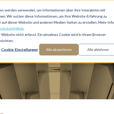
FAQ: Was ist Interim Management?
Über uns
Manager a
es werden verwendet, um Informationen über Ihre Interaktion mit
nen. Wir nutzen diese Informationen, um Ihre Website-Erfahrung zu
auf dieser Website und anderen Medien-Seiten zu erstellen. Mehr Inf
chutzrichtlinie
.
Website nicht erfasst. Ein einzelnes Cookie wird in Ihrem Browser
Fachbereiche
Funktionen
Branchen
 möchten.
Cookie-Einstellungen
Alle akzeptieren
Alle ablehnen
iness Development und Vertrieb