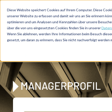
Direkt zum Inhalt
Expertenberatung
Publikationen
Diese Website speichert Cookies auf Ihrem Computer. Diese Cooki
unserer Website zu erfassen und damit wir uns an Sie erinnern kön
optimieren und um Analysen und Kennzahlen über unsere Besucher 
über die von uns eingesetzten Cookies finden Sie in unserer
Datens
De
u
tsc
he
Wenn Sie ablehnen, werden Ihre Informationen beim Besuch dieser 
I
n
te
rim
AG
gesetzt, um daran zu erinnern, dass Sie nicht nachverfolgt werden
Home
Manager-Übersicht
MedTech-Expertin für Bus
MANAGERPROFIL