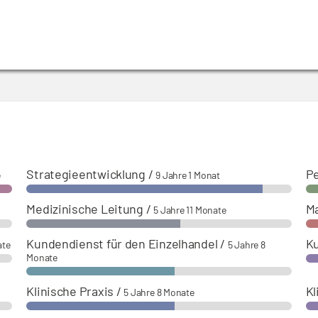
Life Sciences & Diagnostics – Operative Leitung von Projekt
Strategieentwicklung
/
Pe
e
9 Jahre 1 Monat
Medizinische Leitung
/
M
5 Jahre 11 Monate
Kundendienst für den Einzelhandel
/
K
ate
5 Jahre 8
Monate
Klinische Praxis
/
Kl
5 Jahre 8 Monate