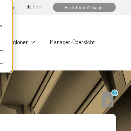
de
en
nfragen
Für Interim Manager
os
Regionen
Manager-Übersicht
0