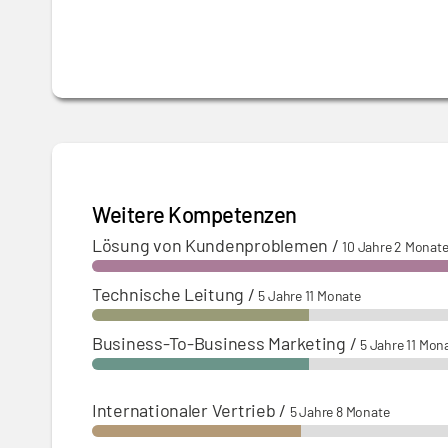
01.11.2021 – 01.02.2023:
Interim Manager – 
Diagnostik, Dental und Life Sciences
Weitere Kompetenzen
Lösung von Kundenproblemen
/
10 Jahre 2 Monat
Technische Leitung
/
5 Jahre 11 Monate
Business-To-Business Marketing
/
5 Jahre 11 Mon
Internationaler Vertrieb
/
5 Jahre 8 Monate