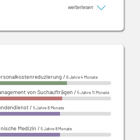
en für Unternehmen aus Medizintechnik,
weiterlesen
rsonalkostenreduzierung
/
6 Jahre 4 Monate
anagement von Suchaufträgen
/
5 Jahre 11 Monate
undendienst
/
5 Jahre 8 Monate
inische Medizin
/
5 Jahre 8 Monate