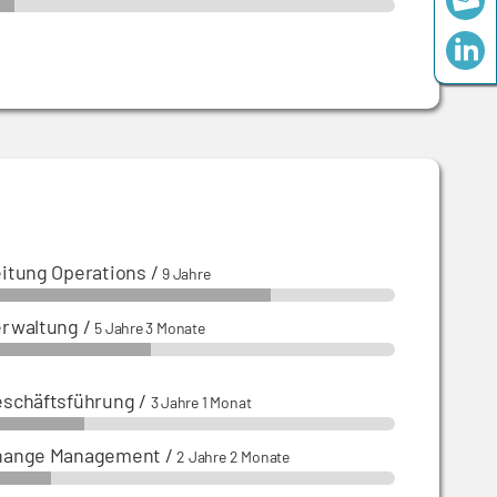
itung Operations
/
9 Jahre
erwaltung
/
5 Jahre 3 Monate
schäftsführung
/
3 Jahre 1 Monat
hange Management
/
2 Jahre 2 Monate