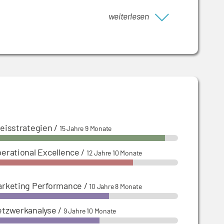
äter 1.900 Mitarbeitern und
weiterlesen
erreichische Landesgesellschaft (Franchise) mit
eisstrategien
/
15 Jahre 9 Monate
erational Excellence
/
12 Jahre 10 Monate
rketing Performance
/
10 Jahre 8 Monate
tzwerkanalyse
/
9 Jahre 10 Monate