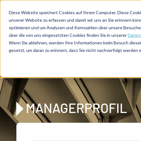
Direkt zum Inhalt
Expertenberatung
Publikationen
Diese Website speichert Cookies auf Ihrem Computer. Diese Cooki
unserer Website zu erfassen und damit wir uns an Sie erinnern kön
optimieren und um Analysen und Kennzahlen über unsere Besucher 
über die von uns eingesetzten Cookies finden Sie in unserer
Datens
De
u
tsc
he
Wenn Sie ablehnen, werden Ihre Informationen beim Besuch dieser 
I
n
te
rim
AG
gesetzt, um daran zu erinnern, dass Sie nicht nachverfolgt werden
Home
Manager-Übersicht
Strategischer Manager für 
MANAGERPROFIL