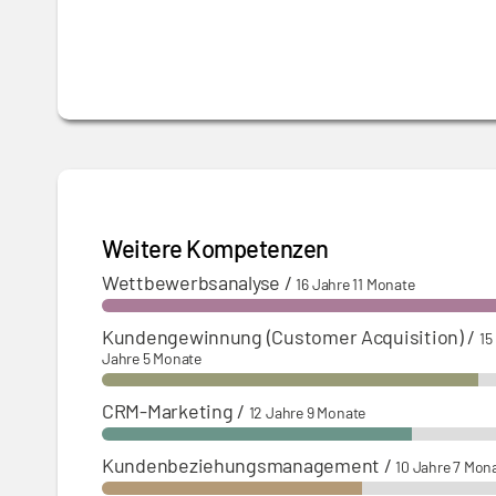
01.10.2015 - 28.02.2019:
Direktor Operation
Umsatzverantwortung von zuerst 130 Millio
01.06.2015 - 31.12.2019 (parallele Tätigkeit
Personalverantwortung für 50 Mitarbeiter 
Weitere Kompetenzen
Wettbewerbsanalyse
/
16 Jahre 11 Monate
Kundengewinnung (Customer Acquisition)
/
15
Jahre 5 Monate
CRM-Marketing
/
12 Jahre 9 Monate
Kundenbeziehungsmanagement
/
10 Jahre 7 Mon