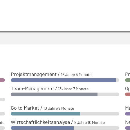
s und Marketing - Personalverantwortung von zuerst 900 / sp
nen Euro / später 270 Millionen Euro.
):
Direktor Österreich (Prokurist) - Verantwortung für die öst
und Umsatzverantwortung von 9 Millionen Euro.
Projektmanagement
/
Pr
16 Jahre 5 Monate
Team-Management
/
Op
13 Jahre 7 Monate
Go to Market
/
Ma
10 Jahre 9 Monate
Wirtschaftlichkeitsanalyse
/
Ne
ate
9 Jahre 10 Monate