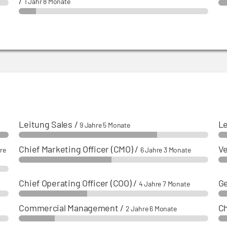
/
1 Jahr 8 Monate
Leitung Sales
/
Le
9 Jahre 5 Monate
Chief Marketing Officer (CMO)
/
V
re
6 Jahre 3 Monate
Chief Operating Officer (COO)
/
Ge
4 Jahre 7 Monate
Commercial Management
/
C
2 Jahre 6 Monate