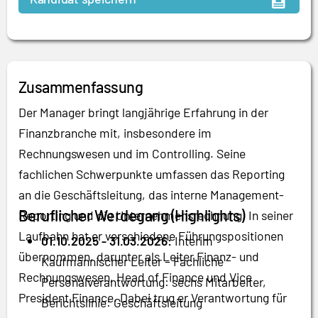
Zusammenfassung
Der Manager bringt langjährige Erfahrung in der
Finanzbranche mit, insbesondere im
Rechnungswesen und im Controlling. Seine
fachlichen Schwerpunkte umfassen das Reporting
an die Geschäftsleitung, das interne Management-
Beruflicher Werdegang (Highlights)
Reporting und die Unternehmensrechnung. In seiner
Laufbahn hat er verschiedene Führungspositionen
01.10.2025 - 31.03.2026:
Interim
übernommen, darunter als Leiter Finanz- und
Kaufmännischer Leiter – Fachliche
Rechnungswesen, Head of Finance und Vice
Personalverantwortung: sechs Mitarbeiter,
President Finance. Dabei trug er Verantwortung für
Berichtslinie: Geschäftsleitung