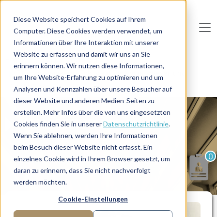
Direkt zum Inhalt
Diese Website speichert Cookies auf Ihrem
Computer. Diese Cookies werden verwendet, um
De
u
tsc
he
I
n
te
rim
AG
Informationen über Ihre Interaktion mit unserer
Website zu erfassen und damit wir uns an Sie
Home
Manager-Übersicht
erinnern können. Wir nutzen diese Informationen,
Finanzmanager mit Fokus auf Rechnungswesen und
um Ihre Website-Erfahrung zu optimieren und um
Controlling
Analysen und Kennzahlen über unsere Besucher auf
dieser Website und anderen Medien-Seiten zu
erstellen. Mehr Infos über die von uns eingesetzten
MANAGERPROFIL
Cookies finden Sie in unserer
Datenschutzrichtlinie
.
Wenn Sie ablehnen, werden Ihre Informationen
beim Besuch dieser Website nicht erfasst. Ein
0
einzelnes Cookie wird in Ihrem Browser gesetzt, um
daran zu erinnern, dass Sie nicht nachverfolgt
werden möchten.
Cookie-Einstellungen