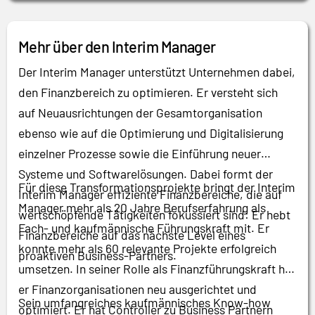
Mehr über den Interim Manager
Der Interim Manager unterstützt Unternehmen dabei,
den Finanzbereich zu optimieren. Er versteht sich
auf Neuausrichtungen der Gesamtorganisation
ebenso wie auf die Optimierung und Digitalisierung
einzelner Prozesse sowie die Einführung neuer
Systeme und Softwarelösungen. Dabei formt der
Für diese Transformationsprojekte bringt der Interim
Interim Manager effiziente Finanzbereiche, die auf
Manager mehr als 20 Jahre Berufserfahrung als
wertschöpfende Tätigkeiten fokussiert sind: Er hebt
Fach- und kaufmännische Führungskraft mit. Er
Finanzbereiche auf das nächste Level eines
konnte mehr als 60 relevante Projekte erfolgreich
proaktiven Business-Partners.
umsetzen. In seiner Rolle als Finanzführungskraft hat
er Finanzorganisationen neu ausgerichtet und
Sein umfangreiches kaufmännisches Know-how
optimiert. Er hat Controller zu Business Partnern