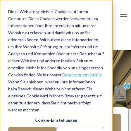
Direkt zum Inhalt
Diese Website speichert Cookies auf Ihrem
Computer. Diese Cookies werden verwendet, um
De
u
tsc
he
I
n
te
rim
AG
Informationen über Ihre Interaktion mit unserer
Website zu erfassen und damit wir uns an Sie
Home
Manager-Übersicht
erinnern können. Wir nutzen diese Informationen,
Hebt Finanzen auf das nächste Level
um Ihre Website-Erfahrung zu optimieren und um
Analysen und Kennzahlen über unsere Besucher auf
dieser Website und anderen Medien-Seiten zu
MANAGERPROFIL
erstellen. Mehr Infos über die von uns eingesetzten
Cookies finden Sie in unserer
Datenschutzrichtlinie
.
Wenn Sie ablehnen, werden Ihre Informationen
0
beim Besuch dieser Website nicht erfasst. Ein
einzelnes Cookie wird in Ihrem Browser gesetzt, um
daran zu erinnern, dass Sie nicht nachverfolgt
werden möchten.
Cookie-Einstellungen