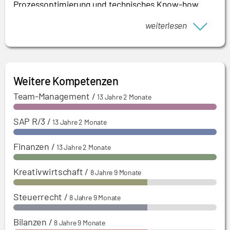
Prozessoptimierung und technisches Know-how
sowie die Steigerung der operativen Exzellenz
weiterlesen
zeichnen ihn und seine Projekte aus.
Weitere Kompetenzen
Team-Management
/
13 Jahre 2 Monate
SAP R/3
/
13 Jahre 2 Monate
Finanzen
/
13 Jahre 2 Monate
Kreativwirtschaft
/
8 Jahre 9 Monate
Steuerrecht
/
8 Jahre 9 Monate
Bilanzen
/
8 Jahre 9 Monate