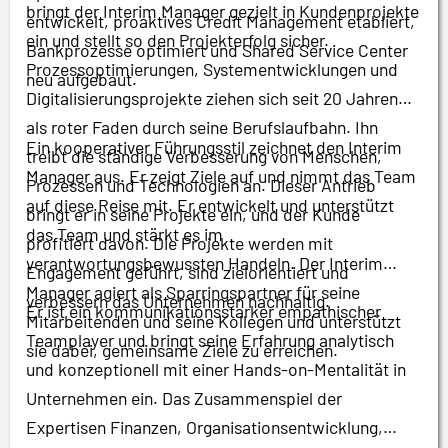
bringt der Interim Manager gezielt in Kundenprojekte
entwickelt, proaktives Credit Management etabliert,
ein und stellt so den Projekterfolg sicher.
Bankprozesse optimiert und Shared Service Center
Prozessoptimierungen, Systementwicklungen und
neu aufgebaut.
Digitalisierungsprojekte ziehen sich seit 20 Jahren
als roter Faden durch seine Berufslaufbahn. Ihn
Ein kooperativer Führungsstil zeichnet den Interim
treibt die ständige Verbesserung von Menschen,
Manager aus. Er zeigt Ziele auf und nimmt das Team
Prozessen und Technologien an. Dieser Antrieb
auf diese Reise mit. Er entwickelt und unterstützt
bringt er in seine Projekte ein, und der Kunde
das Team und stärkt es im
profitiert davon. Die Projekte werden mit
verantwortungsbewussten Handeln. Der Interim
Engagement geführt, sind zielorientiert und
Manager agiert als Sparringspartner für seine
verbessern das Unternehmen nachhaltig.
Er ist ein kommunikationsstarker empathischer
Mitarbeitenden und seine Kollegen und unterstützt
Teamplayer und bringt seine Erfahrung analytisch
sie dabei, gemeinsame Ziele zu erreichen.
und konzeptionell mit einer Hands-on-Mentalität in
Unternehmen ein. Das Zusammenspiel der
Expertisen Finanzen, Organisationsentwicklung,