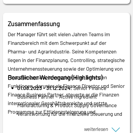
Zusammenfassung
Der Manager führt seit vielen Jahren Teams im
Finanzbereich mit dem Schwerpunkt auf der
Pharma- und Agrarindustrie. Seine Kompetenzen
liegen in der Finanzplanung, Controlling, strategische
Unternehmenssteuerung sowie der Optimierung von
Beruflicher Werdegang (Highlights)
Finanzprozessen. In verschiedenen leitenden
Funktionen, darunter als Finance Director und Senior
01.08.2023 - 31.12.2024:
Senior Finance
Finance Business Partner, steuerte er die Finanzen
Business Partner – Active Ingredient
internationaler Geschäftsbereiche und setzte
Manufacturing & Product Supply Governance
Programme zur Effizienzsteigerung und
Verantwortung für die finanzielle Steuerung und
Kostensenkung um.
Unterstützung der integrierten Geschäftsplanung
weiterlesen
eines internationalen DAX-40-Unternehmens im