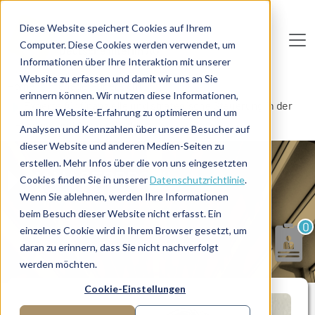
Direkt zum Inhalt
Diese Website speichert Cookies auf Ihrem
Computer. Diese Cookies werden verwendet, um
De
u
tsc
he
I
n
te
rim
AG
Informationen über Ihre Interaktion mit unserer
Website zu erfassen und damit wir uns an Sie
Home
Manager-Übersicht
erinnern können. Wir nutzen diese Informationen,
Experte für finanzielle und strategische Steuerung in der
um Ihre Website-Erfahrung zu optimieren und um
Pharma- und Agrarindustrie
Analysen und Kennzahlen über unsere Besucher auf
dieser Website und anderen Medien-Seiten zu
erstellen. Mehr Infos über die von uns eingesetzten
MANAGERPROFIL
Cookies finden Sie in unserer
Datenschutzrichtlinie
.
Wenn Sie ablehnen, werden Ihre Informationen
beim Besuch dieser Website nicht erfasst. Ein
0
einzelnes Cookie wird in Ihrem Browser gesetzt, um
daran zu erinnern, dass Sie nicht nachverfolgt
werden möchten.
Cookie-Einstellungen