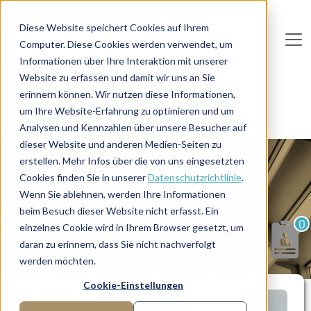
Direkt zum Inhalt
Diese Website speichert Cookies auf Ihrem
Computer. Diese Cookies werden verwendet, um
De
u
tsc
he
I
n
te
rim
AG
Informationen über Ihre Interaktion mit unserer
Website zu erfassen und damit wir uns an Sie
Home
Manager-Übersicht
erinnern können. Wir nutzen diese Informationen,
Führungskraft für Steuerung und Optimierung von
um Ihre Website-Erfahrung zu optimieren und um
Systemen im Qualitätsmanagement
Analysen und Kennzahlen über unsere Besucher auf
dieser Website und anderen Medien-Seiten zu
erstellen. Mehr Infos über die von uns eingesetzten
MANAGERPROFIL
Cookies finden Sie in unserer
Datenschutzrichtlinie
.
Wenn Sie ablehnen, werden Ihre Informationen
beim Besuch dieser Website nicht erfasst. Ein
0
einzelnes Cookie wird in Ihrem Browser gesetzt, um
daran zu erinnern, dass Sie nicht nachverfolgt
werden möchten.
Cookie-Einstellungen