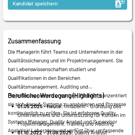
Kandidat speichern
Zusammenfassung
Die Managerin führt Teams und Unternehmen in der
Qualitätssicherung und im Projektmanagement. Sie
hat Lebenswissenschaften studiert und
Qualifikationen in den Bereichen
Qualitätsmanagement, Auditing und
Beruflicher Werdegang (Highlights)
Projektmanagement erworben. Fachlich konzentriert
sie sich darauf, Systeme zu analysieren und Prozesse
01.05.2025 - heute:
Inhaberin – Gründung des
kontinuierlich zu prüfen. Sie ist erfahrene Quality
Unternehmens und Unterstützung für Kunden im
Systems Manager, Quality Analyst und Supervisor
Projektmanagement, Training und Auditing
Analytical Laboratory und verfügt über umfassende
01.10.2022 - 31.08.2025:
Quality Analyst –