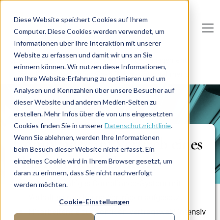
Direkt zum Inhalt
Diese Website speichert Cookies auf Ihrem
Computer. Diese Cookies werden verwendet, um
De
u
tsc
he
I
n
te
rim
AG
Informationen über Ihre Interaktion mit unserer
Website zu erfassen und damit wir uns an Sie
Home
Legal Operations
Compliance Management
erinnern können. Wir nutzen diese Informationen,
Compliance im Vertrieb eines Pharmaunternehmens
um Ihre Website-Erfahrung zu optimieren und um
Analysen und Kennzahlen über unsere Besucher auf
dieser Website und anderen Medien-Seiten zu
PROJEKTBERICHT
erstellen. Mehr Infos über die von uns eingesetzten
Cookies finden Sie in unserer
Datenschutzrichtlinie
.
Wenn Sie ablehnen, werden Ihre Informationen
Compliance im Vertrieb eines
beim Besuch dieser Website nicht erfasst. Ein
Pharmaunternehmens
einzelnes Cookie wird in Ihrem Browser gesetzt, um
daran zu erinnern, dass Sie nicht nachverfolgt
Leistungsfähiges Compliance-System mit
werden möchten.
Verhaltensregeln und Verträgen aufgesetzt
Cookie-Einstellungen
Mitarbeitende zur richtigen Vertragswahl intensiv