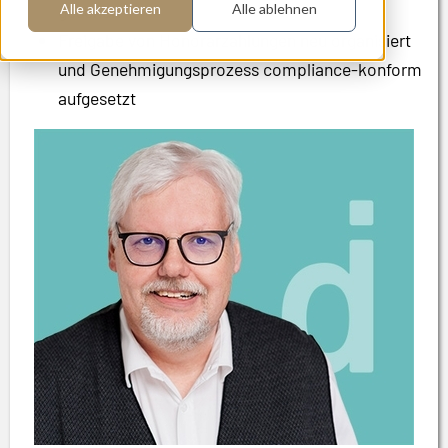
geschult
Alle akzeptieren
Alle ablehnen
Freigabe von Honorarzahlungen neu organisiert
und Genehmigungsprozess compliance-konform
aufgesetzt