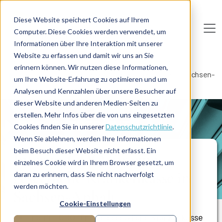
Direkt zum Inhalt
Diese Website speichert Cookies auf Ihrem
Computer. Diese Cookies werden verwendet, um
De
u
tsc
he
I
n
te
rim
AG
Informationen über Ihre Interaktion mit unserer
Website zu erfassen und damit wir uns an Sie
Home
Informationstechnologie
IT-Infrastruktur
erinnern können. Wir nutzen diese Informationen,
Interim-CDO für eine gesetzliche Krankenkasse in Sachsen-
um Ihre Website-Erfahrung zu optimieren und um
Anhalt
Analysen und Kennzahlen über unsere Besucher auf
dieser Website und anderen Medien-Seiten zu
erstellen. Mehr Infos über die von uns eingesetzten
PROJEKTBERICHT
Cookies finden Sie in unserer
Datenschutzrichtlinie
.
Wenn Sie ablehnen, werden Ihre Informationen
beim Besuch dieser Website nicht erfasst. Ein
Interim-CDO für eine
einzelnes Cookie wird in Ihrem Browser gesetzt, um
gesetzliche Krankenkasse in
daran zu erinnern, dass Sie nicht nachverfolgt
werden möchten.
Sachsen-Anhalt
Cookie-Einstellungen
Interim-CDO für eine gesetzliche Krankenkasse