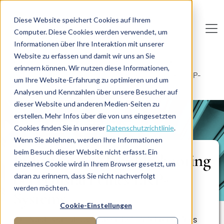
Direkt zum Inhalt
Diese Website speichert Cookies auf Ihrem
Computer. Diese Cookies werden verwendet, um
De
u
tsc
he
I
n
te
rim
AG
Informationen über Ihre Interaktion mit unserer
Website zu erfassen und damit wir uns an Sie
Home
Informationstechnologie
IT-Infrastruktur
erinnern können. Wir nutzen diese Informationen,
Industrie 4.0: Troubleshooting bei Fehlstart eines ERP-
um Ihre Website-Erfahrung zu optimieren und um
Systems
Analysen und Kennzahlen über unsere Besucher auf
dieser Website und anderen Medien-Seiten zu
erstellen. Mehr Infos über die von uns eingesetzten
PROJEKTBERICHT
Cookies finden Sie in unserer
Datenschutzrichtlinie
.
Wenn Sie ablehnen, werden Ihre Informationen
beim Besuch dieser Website nicht erfasst. Ein
Industrie 4.0: Troubleshooting
einzelnes Cookie wird in Ihrem Browser gesetzt, um
bei Fehlstart eines ERP-
daran zu erinnern, dass Sie nicht nachverfolgt
werden möchten.
Systems
Cookie-Einstellungen
Nach Komplettversagen bei Einführung eines