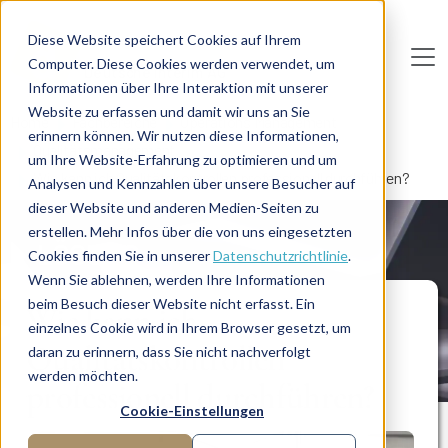
Direkt zum Inhalt
Diese Website speichert Cookies auf Ihrem
Computer. Diese Cookies werden verwendet, um
De
u
tsc
he
I
n
te
rim
AG
Informationen über Ihre Interaktion mit unserer
Website zu erfassen und damit wir uns an Sie
Home
Fachbereiche
Operations Management
erinnern können. Wir nutzen diese Informationen,
Qualitätsmanagement
um Ihre Website-Erfahrung zu optimieren und um
Wie kann ich Qualitätskontrollen professionell durchführen?
Analysen und Kennzahlen über unsere Besucher auf
dieser Website und anderen Medien-Seiten zu
erstellen. Mehr Infos über die von uns eingesetzten
LÖSUNG
Cookies finden Sie in unserer
Datenschutzrichtlinie
.
Wenn Sie ablehnen, werden Ihre Informationen
beim Besuch dieser Website nicht erfasst. Ein
Wie kann ich
einzelnes Cookie wird in Ihrem Browser gesetzt, um
Qualitätskontrollen
daran zu erinnern, dass Sie nicht nachverfolgt
werden möchten.
professionell durchführen?
Cookie-Einstellungen