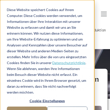
Direkt zum Inhalt
Diese Website speichert Cookies auf Ihrem
Computer. Diese Cookies werden verwendet, um
De
u
tsc
he
I
n
te
rim
AG
Informationen über Ihre Interaktion mit unserer
Website zu erfassen und damit wir uns an Sie
Home
Fachbereiche
Operations Management
Produktion
erinnern können. Wir nutzen diese Informationen,
Wie kann ich die Produktion in meinem Unternehmen
um Ihre Website-Erfahrung zu optimieren und um
automatisieren?
Analysen und Kennzahlen über unsere Besucher auf
dieser Website und anderen Medien-Seiten zu
erstellen. Mehr Infos über die von uns eingesetzten
LÖSUNG
Cookies finden Sie in unserer
Datenschutzrichtlinie
.
Wenn Sie ablehnen, werden Ihre Informationen
beim Besuch dieser Website nicht erfasst. Ein
Wie kann ich die Produktion
einzelnes Cookie wird in Ihrem Browser gesetzt, um
in meinem Unternehmen
daran zu erinnern, dass Sie nicht nachverfolgt
werden möchten.
automatisieren?
Cookie-Einstellungen