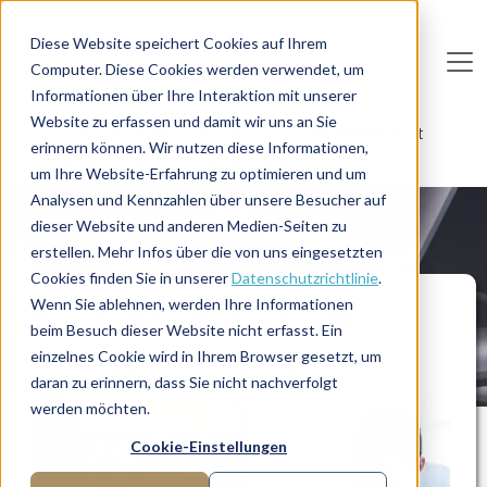
Direkt zum Inhalt
Diese Website speichert Cookies auf Ihrem
Computer. Diese Cookies werden verwendet, um
De
u
tsc
he
I
n
te
rim
AG
Informationen über Ihre Interaktion mit unserer
Website zu erfassen und damit wir uns an Sie
Home
Fachbereiche
Marketing
Event Management
erinnern können. Wir nutzen diese Informationen,
Wie kann ich das Event Management verbessern?
um Ihre Website-Erfahrung zu optimieren und um
Analysen und Kennzahlen über unsere Besucher auf
dieser Website und anderen Medien-Seiten zu
LÖSUNG
erstellen. Mehr Infos über die von uns eingesetzten
Cookies finden Sie in unserer
Datenschutzrichtlinie
.
Wenn Sie ablehnen, werden Ihre Informationen
Wie kann ich das Event
beim Besuch dieser Website nicht erfasst. Ein
Management verbessern?
einzelnes Cookie wird in Ihrem Browser gesetzt, um
daran zu erinnern, dass Sie nicht nachverfolgt
werden möchten.
Cookie-Einstellungen