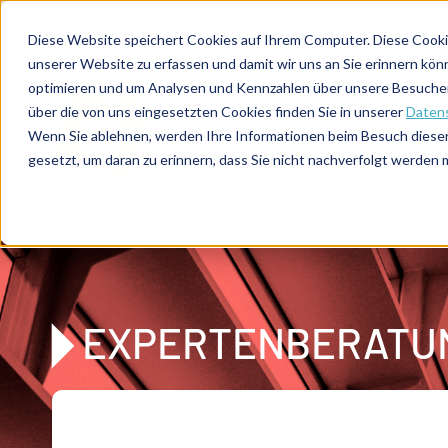
Direkt zum Inhalt
Expertenberatung
Publikationen
Diese Website speichert Cookies auf Ihrem Computer. Diese Cooki
unserer Website zu erfassen und damit wir uns an Sie erinnern kön
optimieren und um Analysen und Kennzahlen über unsere Besucher 
über die von uns eingesetzten Cookies finden Sie in unserer
Datens
De
u
tsc
he
Wenn Sie ablehnen, werden Ihre Informationen beim Besuch dieser 
I
n
te
rim
AG
gesetzt, um daran zu erinnern, dass Sie nicht nachverfolgt werden
Home
Expertenberatung
Wie setzen Unternehmen di
EXPERTENBERATU