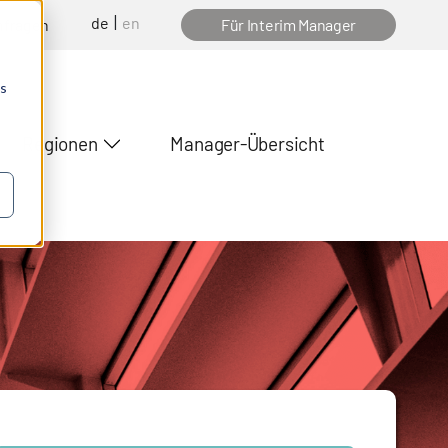
de
en
nfragen
Für Interim Manager
os
Regionen
Manager-Übersicht