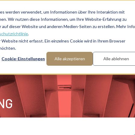
FAQ: Was ist Interim Management?
Über uns
Manager a
es werden verwendet, um Informationen über Ihre Interaktion mit
nen. Wir nutzen diese Informationen, um Ihre Website-Erfahrung zu
auf dieser Website und anderen Medien-Seiten zu erstellen. Mehr Inf
chutzrichtlinie
.
Website nicht erfasst. Ein einzelnes Cookie wird in Ihrem Browser
Fachbereiche
Funktionen
Branchen
 möchten.
Cookie-Einstellungen
Alle akzeptieren
Alle ablehnen
gitale Geschäftsmodelle operativ um?
NG