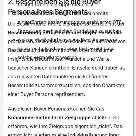
2. Beschreiben Sie die Buyer
bestimmten Zielgruppe dienen.
Persona Ihres Segments.
Und schließlich lohnt es sich, bei bereits
eingeführten beziehungsweise etablierten OTC-
Die Bestimmung Ihrer Zielgruppe sollten Sie mit der
Produkten nach solchen Produkten zu suchen,
Beschreibung entsprechender Buyer Personas
welche die Bedürfnisse von Best Agern oder
präzisieren. Beispielsweise können Sie auf Basis von
Senioren befriedigen, aber bisher nicht als
Bestandskundeninformationen oder Consumer
solche vermarktet werden.
Insights die Bedürfnisse, Wünsche und Werte
typischer Kunden ermitteln. Entscheidend dabei ist,
aus relevanten Datenpunkten ein kohärentes
Gesamtbild zusammenzustellen, das den Charakter
einer Buyer Persona repräsentiert.
Aus diesen Buyer Personas können Sie das
Konsumverhalten Ihrer Zielgruppe
ableiten: Sie
erfahren, wie Ihre Zielgruppe eigentlich „tickt“. Das
ermöglicht wiederum eine Individualisierung Ihrer