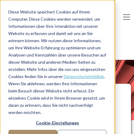
Direkt zum Inhalt
Diese Website speichert Cookies auf Ihrem
Computer. Diese Cookies werden verwendet, um
De
u
tsc
he
I
n
te
rim
AG
Informationen über Ihre Interaktion mit unserer
Website zu erfassen und damit wir uns an Sie
Home
Expertenberatung
erinnern können. Wir nutzen diese Informationen,
Wie lassen sich OTC-Produkte für die Kernzielgruppe
um Ihre Website-Erfahrung zu optimieren und um
Senioren positionieren?
Analysen und Kennzahlen über unsere Besucher auf
dieser Website und anderen Medien-Seiten zu
erstellen. Mehr Infos über die von uns eingesetzten
EXPERTENBERATUNG
Cookies finden Sie in unserer
Datenschutzrichtlinie
.
Wenn Sie ablehnen, werden Ihre Informationen
beim Besuch dieser Website nicht erfasst. Ein
Wie lassen sich OTC-
einzelnes Cookie wird in Ihrem Browser gesetzt, um
Produkte für die
daran zu erinnern, dass Sie nicht nachverfolgt
werden möchten.
Kernzielgruppe Senioren
Cookie-Einstellungen
positionieren?