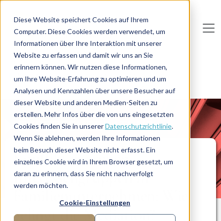
Direkt zum Inhalt
Diese Website speichert Cookies auf Ihrem
Computer. Diese Cookies werden verwendet, um
De
u
tsc
he
I
n
te
rim
AG
Informationen über Ihre Interaktion mit unserer
Website zu erfassen und damit wir uns an Sie
Home
Expertenberatung
erinnern können. Wir nutzen diese Informationen,
Konflikt zwischen Interessengruppen in
um Ihre Website-Erfahrung zu optimieren und um
Familienunternehmen: Wie gelingt die Mediation?
Analysen und Kennzahlen über unsere Besucher auf
dieser Website und anderen Medien-Seiten zu
erstellen. Mehr Infos über die von uns eingesetzten
EXPERTENBERATUNG
Cookies finden Sie in unserer
Datenschutzrichtlinie
.
Wenn Sie ablehnen, werden Ihre Informationen
beim Besuch dieser Website nicht erfasst. Ein
Konflikt zwischen
einzelnes Cookie wird in Ihrem Browser gesetzt, um
Interessengruppen in
daran zu erinnern, dass Sie nicht nachverfolgt
werden möchten.
Familienunternehmen: Wie
Cookie-Einstellungen
gelingt die Mediation?