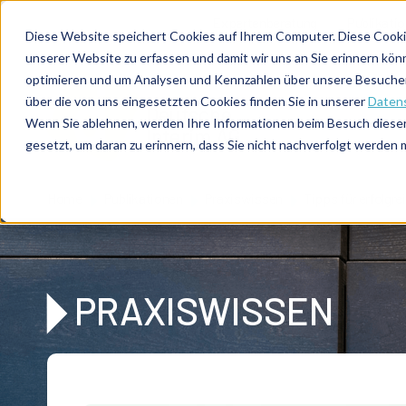
Direkt zum Inhalt
Expertenberatung
Publikati
Diese Website speichert Cookies auf Ihrem Computer. Diese Cooki
unserer Website zu erfassen und damit wir uns an Sie erinnern kön
optimieren und um Analysen und Kennzahlen über unsere Besucher 
über die von uns eingesetzten Cookies finden Sie in unserer
Datens
De
u
tsc
he
Wenn Sie ablehnen, werden Ihre Informationen beim Besuch dieser 
I
n
te
rim
AG
gesetzt, um daran zu erinnern, dass Sie nicht nachverfolgt werden
Home
Publikationen
Praxiswissen
Tipps für erfolg
PRAXISWISSEN