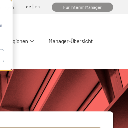
de
en
nfragen
Für Interim Manager
os
Regionen
Manager-Übersicht