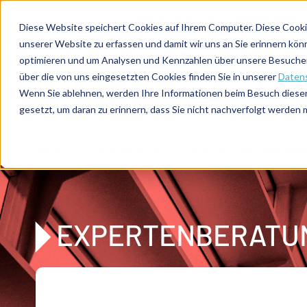
Direkt zum Inhalt
Expertenberatung
Publikationen
Diese Website speichert Cookies auf Ihrem Computer. Diese Cooki
unserer Website zu erfassen und damit wir uns an Sie erinnern kön
optimieren und um Analysen und Kennzahlen über unsere Besucher 
über die von uns eingesetzten Cookies finden Sie in unserer
Datens
De
u
tsc
he
Wenn Sie ablehnen, werden Ihre Informationen beim Besuch dieser 
I
n
te
rim
AG
gesetzt, um daran zu erinnern, dass Sie nicht nachverfolgt werden
Home
Expertenberatung
Wie überwinden Unternehm
EXPERTENBERATU