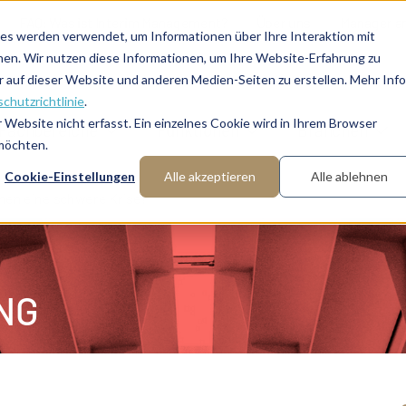
FAQ: Was ist Interim Management?
Über uns
Manager a
es werden verwendet, um Informationen über Ihre Interaktion mit
nen. Wir nutzen diese Informationen, um Ihre Website-Erfahrung zu
auf dieser Website und anderen Medien-Seiten zu erstellen. Mehr Inf
chutzrichtlinie
.
Website nicht erfasst. Ein einzelnes Cookie wird in Ihrem Browser
Fachbereiche
Funktionen
Branchen
 möchten.
Cookie-Einstellungen
Alle akzeptieren
Alle ablehnen
en eine schwere Krise?
NG