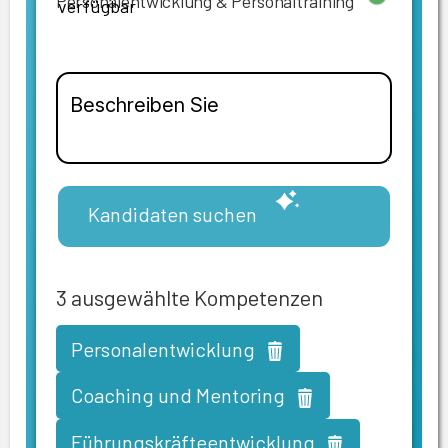
Personalentwicklung & Personaltraining
verfügbar
Kandidaten suchen
3
ausgewählte Kompetenzen
Personalentwicklung
Coaching und Mentoring
Führungskräfteentwicklung