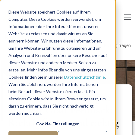
Direkt zum Inhalt
Diese Website speichert Cookies auf Ihrem
Computer. Diese Cookies werden verwendet, um
De
u
tsc
he
I
n
te
rim
AG
Informationen über Ihre Interaktion mit unserer
Website zu erfassen und damit wir uns an Sie
Home
Publikationen
Praxiswissen
erinnern können. Wir nutzen diese Informationen,
Mitarbeiterbefragungen und 360-Grad-Feedback: Richtig fragen
um Ihre Website-Erfahrung zu optimieren und um
und richtig zuhören
Analysen und Kennzahlen über unsere Besucher auf
dieser Website und anderen Medien-Seiten zu
erstellen. Mehr Infos über die von uns eingesetzten
PRAXISWISSEN
Cookies finden Sie in unserer
Datenschutzrichtlinie
.
Wenn Sie ablehnen, werden Ihre Informationen
beim Besuch dieser Website nicht erfasst. Ein
Mitarbeiterbefragungen
einzelnes Cookie wird in Ihrem Browser gesetzt, um
und 360-Grad-Feedback:
daran zu erinnern, dass Sie nicht nachverfolgt
werden möchten.
Richtig fragen und richtig
Cookie-Einstellungen