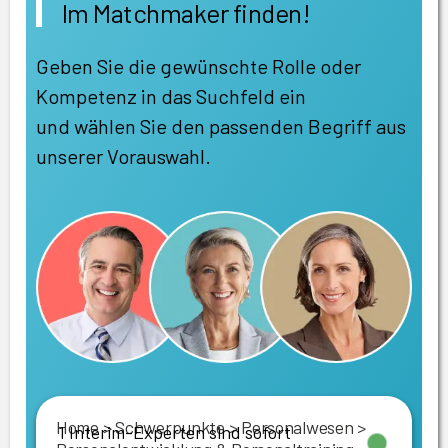
Im Matchmaker finden!
Geben Sie die gewünschte Rolle oder
Kompetenz in das Suchfeld ein
und wählen Sie den passenden Begriff aus
unserer Vorauswahl.
Home
>
Schwerpunkte
>
Personalwesen
>
1 Interim-Experten sind sofort