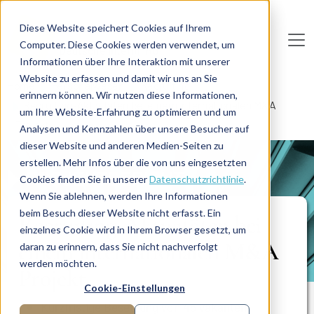
Direkt zum Inhalt
Diese Website speichert Cookies auf Ihrem
Computer. Diese Cookies werden verwendet, um
De
u
tsc
he
I
n
te
rim
AG
Informationen über Ihre Interaktion mit unserer
Website zu erfassen und damit wir uns an Sie
Home
Personalwesen
Recruiting
erinnern können. Wir nutzen diese Informationen,
Recruiting-Aktivitäten bei einem internationalen M&A
um Ihre Website-Erfahrung zu optimieren und um
Projekt
Analysen und Kennzahlen über unsere Besucher auf
dieser Website und anderen Medien-Seiten zu
erstellen. Mehr Infos über die von uns eingesetzten
PROJEKTBERICHT
Cookies finden Sie in unserer
Datenschutzrichtlinie
.
Wenn Sie ablehnen, werden Ihre Informationen
beim Besuch dieser Website nicht erfasst. Ein
Recruiting-Aktivitäten bei
einzelnes Cookie wird in Ihrem Browser gesetzt, um
einem internationalen M&A
daran zu erinnern, dass Sie nicht nachverfolgt
werden möchten.
Projekt
Cookie-Einstellungen
Kurzfristige Besetzung von 45 vakanten