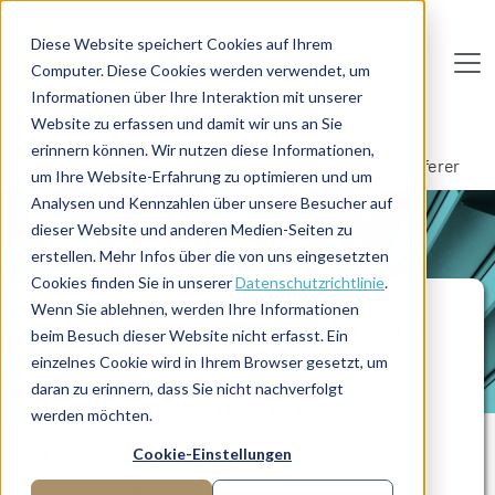
Direkt zum Inhalt
Diese Website speichert Cookies auf Ihrem
Computer. Diese Cookies werden verwendet, um
De
u
tsc
he
I
n
te
rim
AG
Informationen über Ihre Interaktion mit unserer
Website zu erfassen und damit wir uns an Sie
Home
Supply Chain Management
erinnern können. Wir nutzen diese Informationen,
Supply Chain Management bei einem Automobilzulieferer
um Ihre Website-Erfahrung zu optimieren und um
Analysen und Kennzahlen über unsere Besucher auf
dieser Website und anderen Medien-Seiten zu
PROJEKTBERICHT
erstellen. Mehr Infos über die von uns eingesetzten
Cookies finden Sie in unserer
Datenschutzrichtlinie
.
Wenn Sie ablehnen, werden Ihre Informationen
Supply Chain Management
beim Besuch dieser Website nicht erfasst. Ein
bei einem
einzelnes Cookie wird in Ihrem Browser gesetzt, um
daran zu erinnern, dass Sie nicht nachverfolgt
Automobilzulieferer
werden möchten.
Supply Chain Management bei einem
Cookie-Einstellungen
Automobilzulieferer