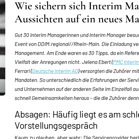
Wie sichern sich Interim Ma
Aussichten auf ein neues M
Gut 30 Interim Managerinnen und Interim Manager besu
Event von DDIM.regional//Rhein-Main. Die Einladung ver
Management. Am Ende waren es 30 Tipps, da ein Referen
Vielfalt der Anregungen nicht. Jelena Ebert (
PMC Inter
Ferrari (
Deutsche Interim AG
) versorgten die Zuhörer mi
Mandaten. So unterschiedlich die Erfahrungen der Servi
und Unternehmen auf der anderen Seite im Einzelfall auch
schnell Gemeinsamkeiten heraus – die die Zuhörer den
Absagen: Häufig liegt es am sch
Vorstellungsgespräch
Kaum zu glauben, aber wahr: Die Serviceprovider ber