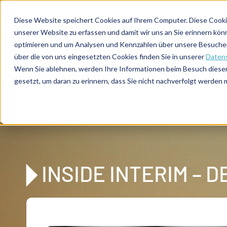
Direkt zum Inhalt
Diese Website speichert Cookies auf Ihrem Computer. Diese Cooki
unserer Website zu erfassen und damit wir uns an Sie erinnern kön
optimieren und um Analysen und Kennzahlen über unsere Besucher 
über die von uns eingesetzten Cookies finden Sie in unserer
Datens
De
u
tsc
he
Wenn Sie ablehnen, werden Ihre Informationen beim Besuch dieser 
I
n
te
rim
AG
gesetzt, um daran zu erinnern, dass Sie nicht nachverfolgt werden
Home
Für Interim Manager
Inside Interim - Der Blog f
INSIDE INTERIM – 