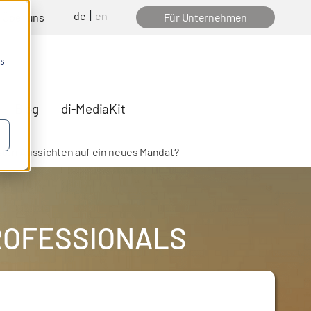
de
en
Über uns
Für Unternehmen
os
Blog
di-MediaKit
esten Aussichten auf ein neues Mandat?
PROFESSIONALS