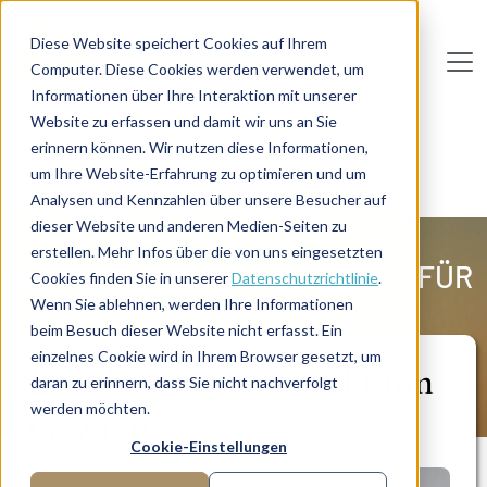
Direkt zum Inhalt
Diese Website speichert Cookies auf Ihrem
Computer. Diese Cookies werden verwendet, um
De
u
tsc
he
I
n
te
rim
AG
Informationen über Ihre Interaktion mit unserer
Website zu erfassen und damit wir uns an Sie
Home
Für Interim Manager
erinnern können. Wir nutzen diese Informationen,
Inside Interim - Der Blog für Interim Professionals
um Ihre Website-Erfahrung zu optimieren und um
Es geht um Sinn, nicht um Gewinn
Analysen und Kennzahlen über unsere Besucher auf
dieser Website und anderen Medien-Seiten zu
erstellen. Mehr Infos über die von uns eingesetzten
INSIDE INTERIM – DER BLOG FÜR
Cookies finden Sie in unserer
Datenschutzrichtlinie
.
INTERIM PROFESSIONALS
Wenn Sie ablehnen, werden Ihre Informationen
beim Besuch dieser Website nicht erfasst. Ein
einzelnes Cookie wird in Ihrem Browser gesetzt, um
Es geht um Sinn, nicht um
daran zu erinnern, dass Sie nicht nachverfolgt
werden möchten.
Gewinn
Cookie-Einstellungen